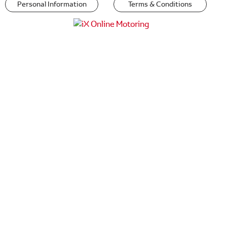
Personal Information
Terms & Conditions